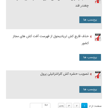
چغندر قند
برچسب ها
حذف قارچ کش تریادیمنول از فهرست آفت کش های مجاز
کشور
برچسب ها
تصویب حشره کش کلرانترانیلی پرول
برچسب ها
.
.
برو
3
2
1
بعدي
صفحه
1
از
3