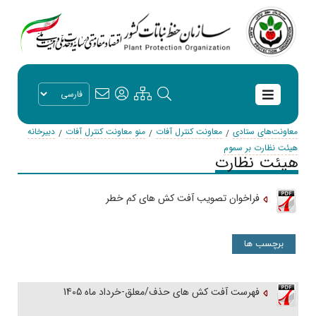
معاونت‌های ستادی
معاونت کنترل آفات
منو معاونت کنترل آفات
دبیرخانه
هیئت نظارت بر سموم
هیئت نظارت
فراخوان تصویب آفت کش های کم خطر
برچسب ها
فهرست آفت کش های حذف/معلق-خرداد ماه 1405