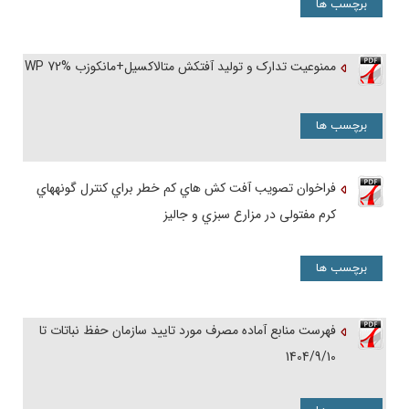
برچسب ها
ممنوعیت تدارک و تولید آفتکش متالاکسیل+مانکوزب WP 72%
برچسب ها
فراخوان تصویب آفت کش هاي کم خطر براي کنترل گونههاي
کرم مفتولی در مزارع سبزي و جالیز
برچسب ها
فهرست منابع آماده مصرف مورد تایید سازمان حفظ نباتات تا
1404/9/10