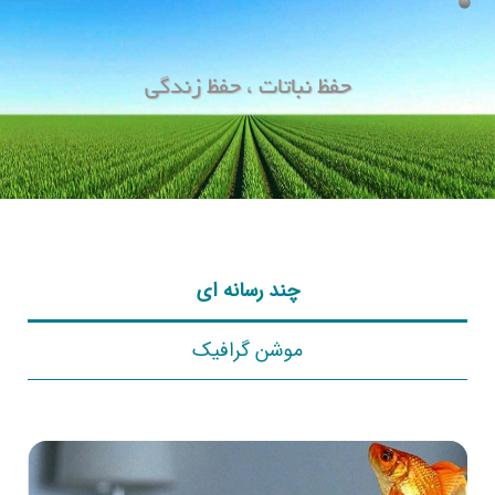
حفظ نباتات ، حفظ زندگی
چند رسانه ای
موشن گرافیک