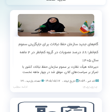
گام‌های جدید سازمان حفظ نباتات برای جایگزینی سموم
كم‌خطر؛ 89 درصد مصوبات در گروه كم‌خطر در 4 ماهه
سال 1405
دبیرخانه هیأت نظارت بر سموم سازمان حفظ نباتات کشور با
تمرکز بر سیاست‌های کلان، موفق شد در چهار ماهه نخست
سال جاری، ضمن حذف ۱۲ قلم آفت‌کش پرخطر، ۹ آفت‌کش
۱۲۱
۱۴۰۵/۰۵/۰۷
۸۰۵۹
کد خبر :
تاریخ ایجاد :
تعداد بازدید :
جدید شامل مولکول‌ها و فرآورده‌های بیولوژیک را به تصویب
ادامه مطلب
۱۴۰۵/۰۵/۰۷
برساند.