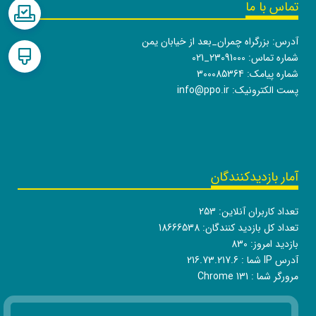
تماس با ما
آدرس: بزرگراه چمران_بعد از خیابان یمن
شماره تماس:
021_23091000
شماره پیامک: 300085364
پست الکترونیک:
info@ppo.ir
آمار بازدیدکنندگان
تعداد کاربران آنلاین:
253
تعداد کل بازدید کنندگان:
18666538
بازدید امروز:
830
آدرس IP شما :
216.73.217.6
مرورگر شما :
Chrome 131