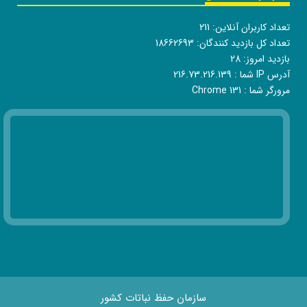
تعداد کاربران آنلاین:
211
تعداد کل بازدید کنندگان:
18662693
بازدید امروز:
28
آدرس IP شما :
216.73.216.139
مرورگر شما :
Chrome 131
سازمان حفظ نباتات کشور