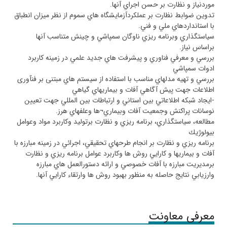
موردنياز و نظارت بر حسن اجراي آنها
.
تدوين ضوابط نظارت بر عملكردآزمايشگاه هاي سموم از نظر ميزان انطباق
با استانداردهاي ملي و فني
.
سياستگذاري وبرنامه ريزي ناوگان سمپاشي و چينش متناسب آنها
براساس نياز
.
بررسي و معرفي فناوري و پيشرفت هاي جديد علمي در زمينه كاربرد
ادوات سمپاشي
بررسي و تهيه مدلهاي مناسب با استفاده از سيستم هاي مبتنی بر فنآوری
اطلاعات جهت پيش آگاهي آفات و بيماريهاي گياهي
-
ايجاد شبكه اطلاعاتي بين استاني و ارتباطات بين المللي جهت تعيين
نوسانات پراكنش وجمعيت آفات وبيماري
¬
ها وعلفهاي هرز
.
مطالعه، سياستگذاري، برنامه ريزي و نظارت برتوليد وكاربرد مواد وعوامل
بيولوژيك
برنامه ريزي و نظارت بر انجام طرحهاي تحقيقي، اجرائي در زمينه مبارزه با
آفات و بيماريها و كارايي روش ها وكاربرد عوامل برنامه ريزي و نظارت
برمديريت مبارزه با آفات خصوصي و ارائه دستورالعمل هاي مبارزه
وارزيابي نتايج حاصله به منظور بهبود روش ها وارتقاء كارايي آنها
.
معرفی معاونت