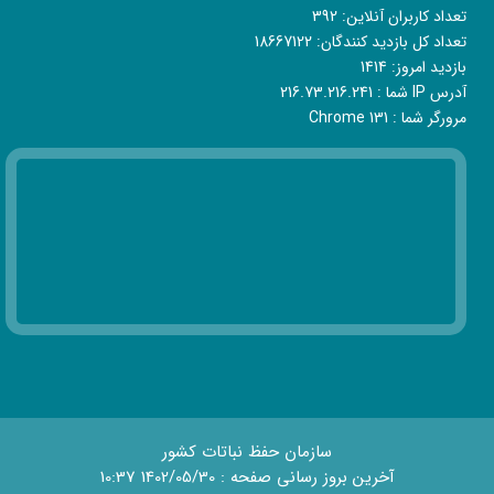
تعداد کاربران آنلاین:
392
تعداد کل بازدید کنندگان:
18667122
بازدید امروز:
1414
آدرس IP شما :
216.73.216.241
مرورگر شما :
Chrome 131
سازمان حفظ نباتات کشور
آخرین بروز رسانی صفحه : 1402/05/30 10:37