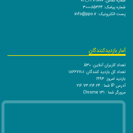
شماره تماس:
021_23091000
شماره پیامک: 300085364
پست الکترونیک:
info@ppo.ir
آمار بازدیدکنندگان
تعداد کاربران آنلاین:
530
تعداد کل بازدید کنندگان:
18667701
بازدید امروز:
1993
آدرس IP شما :
216.73.216.24
مرورگر شما :
Chrome 131