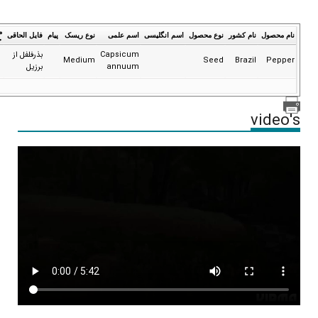
م
نام محصول
نام کشور
نوع محصول
اسم انگلیسی
اسم علمی
نوع ریسک
پیام
فایل الحاقی
ج
Capsicum
بذرفلفل از
Medium
Seed
Brazil
Pepper
annuum
برزیل
video's