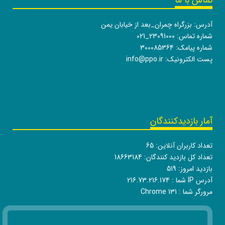
تماس با ما
آدرس: بزرگراه چمران_بعد از خیابان یمن
شماره تماس:
021_23091000
شماره پیامک: 300085364
پست الکترونیک:
info@ppo.ir
آمار بازدیدکنندگان
تعداد کاربران آنلاین:
65
تعداد کل بازدید کنندگان:
18663184
بازدید امروز:
519
آدرس IP شما :
216.73.216.174
مرورگر شما :
Chrome 131