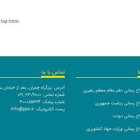
_top.html
-
ا
تماس با ما
آدرس: بزرگراه چمران_بعد از خیابان ی
لاع رسانی دفتر مقام معظم رهبری
شماره تماس:
021_23091000
شماره پیامک: 300085364
طلاع رسانی ریاست جمهوری
پست الکترونیک:
info@ppo.ir
لاع رسانی دولت
لاع رسانی وزارت جهاد کشاورزی