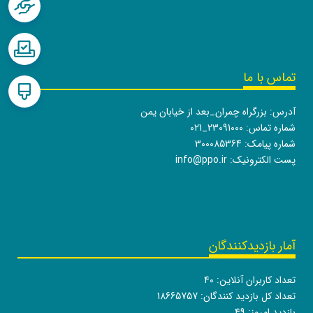
تماس با ما
آدرس: بزرگراه چمران_بعد از خیابان یمن
شماره تماس:
021_23091000
شماره پیامک: 300085364
پست الکترونیک:
info@ppo.ir
آمار بازدیدکنندگان
تعداد کاربران آنلاین:
40
تعداد کل بازدید کنندگان:
18665757
بازدید امروز:
49