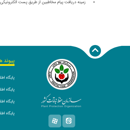
زمینه دریافت پیام مخاطبین از طریق پست الکترونیکی info@ppo.ir و پاسخگویی به آن‌ها ایجادشده است
پیوند ه
پایگاه اط
پایگاه ا
پایگاه اط
پایگاه اط