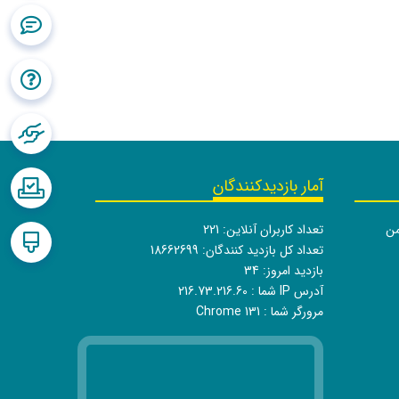
آمار بازدیدکنندگان
من
تعداد کاربران آنلاین:
221
تعداد کل بازدید کنندگان:
18662699
بازدید امروز:
34
آدرس IP شما :
216.73.216.60
مرورگر شما :
Chrome 131