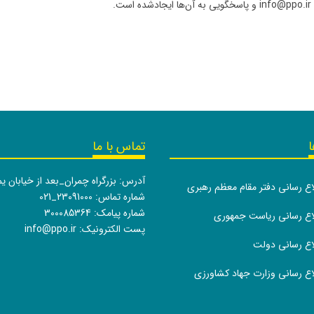
.
ا
تماس با ما
آدرس: بزرگراه چمران_بعد از خیابان ی
لاع رسانی دفتر مقام معظم رهبری
شماره تماس:
021_23091000
شماره پیامک: 300085364
طلاع رسانی ریاست جمهوری
پست الکترونیک:
info@ppo.ir
لاع رسانی دولت
لاع رسانی وزارت جهاد کشاورزی