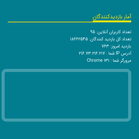
آمار بازدیدکنندگان
تعداد کاربران آنلاین:
95
تعداد کل بازدید کنندگان:
18662545
بازدید امروز:
763
آدرس IP شما :
216.73.216.217
مرورگر شما :
Chrome 131