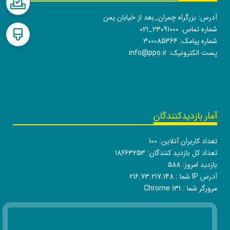
آدرس: بزرگراه چمران_بعد از خیابان یمن
شماره تماس:
021_23091000
شماره پیامک: 300085364
پست الکترونیک:
info@ppo.ir
آمار بازدیدکنندگان
تعداد کاربران آنلاین:
100
تعداد کل بازدید کنندگان:
18663253
بازدید امروز:
588
آدرس IP شما :
216.73.217.148
مرورگر شما :
Chrome 131