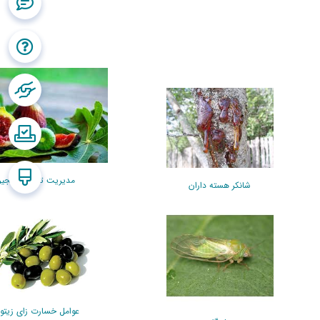
مدیریت تلفیقی انجیر
شانکر هسته داران
عوامل خسارت زای زیتو