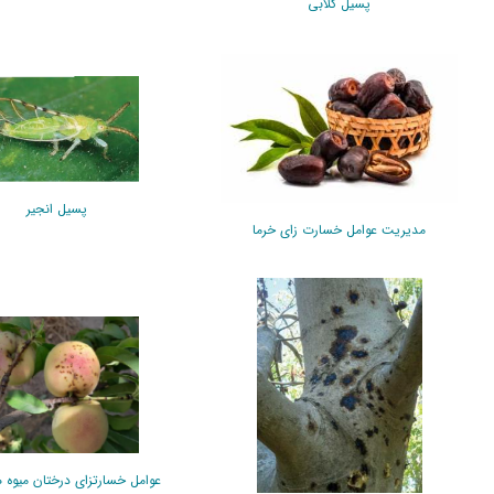
پسیل گلابی
پسیل انجیر
مدیریت عوامل خسارت زای خرما
عوامل خسارتزای درختان میوه 