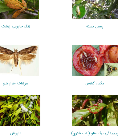
پسیل پسته
زنگ جارویی زرشک
مگس گیلاس
سرشاخه خوار هلو
پیچیدگی برگ هلو ( لب شتری)
دارواش