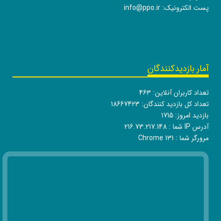
پست الکترونیک:
info@ppo.ir
آمار بازدیدکنندگان
تعداد کاربران آنلاین:
463
تعداد کل بازدید کنندگان:
18667423
بازدید امروز:
1715
آدرس IP شما :
216.73.217.148
مرورگر شما :
Chrome 131