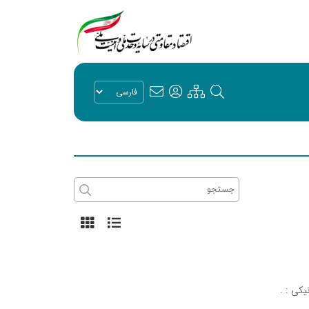
یکی :
.