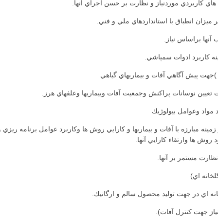
اي كاربردي موردنياز و نظارت بر حسن اجراي آنها.
يزان انطباق با استانداردهاي ملي و فني.
نها براساس نياز.
ه كاربرد ادوات سمپاشي.
 تعيين نوسانات پراكنش وجمعيت آفات وبيماري­ها وعلف­هاي هرز.
 مواد وعوامل بيولوژيك
مينه مبارزه با آفات و بيماري­ها و كارايي روش ها وكاربرد عوامل برنامه ريز
 روش ها وارتقاء كارايي آنها.
ظارت مستمر بر آنها.
خانه اي)
نه اي در جهت توليد محصول سالم و ارگانيك.
نياز جهت كنترل آفات).