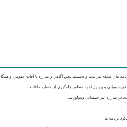
نامه هاي شبكه مراقبت و سيستم پيش آگاهي و مبارزه با آفات عمومي و همگان
 غيرشيميائي و بيولوژيك به منظور جلوگيري از خسارت آفات.
 در مبارزه غير شيميايي وبيولوژيك.
رد برنامه ها.