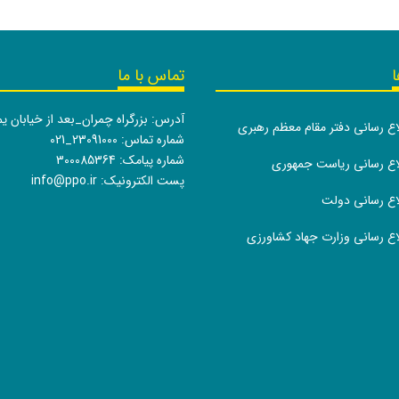
ا
تماس با ما
آدرس: بزرگراه چمران_بعد از خیابان ی
لاع رسانی دفتر مقام معظم رهبری
شماره تماس:
021_23091000
شماره پیامک: 300085364
طلاع رسانی ریاست جمهوری
پست الکترونیک:
info@ppo.ir
لاع رسانی دولت
لاع رسانی وزارت جهاد کشاورزی