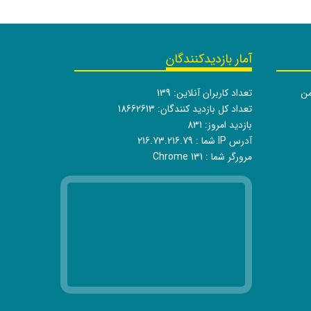
آمار بازدیدکنندگان
من
تعداد کاربران آنلاین:
139
تعداد کل بازدید کنندگان:
18662613
بازدید امروز:
831
آدرس IP شما :
216.73.216.79
مرورگر شما :
Chrome 131