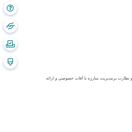
ي و نظارت برمديريت مبارزه با آفات خصوصي و ارائه