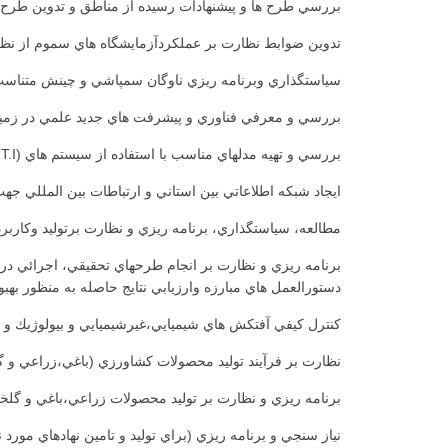
بررسي طرح ها و پيشنهادات رسيده از مناطق و تدوين طرح ه
تدوين ضوابط نظارت بر عملكردآزمايشگاه هاي سموم از نظر م
سياستگذاري وبرنامه ريزي ناوگان سمپاشي و چينش متناسب آ
بررسي و معرفي فناوري و پيشرفت هاي جديد علمي در زمين
بررسي و تهيه مدلهاي مناسب با استفاده از سيستم هاي (T.I )جهت پيش آگاهي آفات و بيماري­هاي گياهي
ايجاد شبكه اطلاعاتي بين استاني و ارتباطات بين المللي جهت
مطالعه، سياستگذاري، برنامه ريزي و نظارت برتوليد وكاربرد
برنامه ريزي و نظارت بر انجام طرح­هاي تحقيقي، اجرائي در ز
دستورالعمل هاي مبارزه وارزيابي نتايج حاصله به منظور بهبود
كنترل كيفي آفت­كش هاي شيميايي،غيرشيميايي و بيولوژيك و ن
نظارت بر فرآيند توليد محصولات كشاورزي (باغي،زراعي و گل
برنامه ريزي و نظارت بر توليد محصولات زراعي،باغي و گلخا
نياز سنجي و برنامه ريزي (براي توليد و تامين نهادهاي مورد 