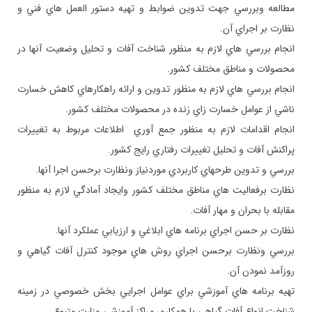
مطالعه وبررسي جهت تدوين ضوابط و تهيه دستور العمل هاي فني و
نظارت بر اجراي آن.
انجام بررسي ­هاي ­لازم به ­منظور شناخت ­آفات­ و تحليل وضعيت آنها در
محصولات و مناطق مختلف كشور.
انجام بررسي­ هاي لازم به منظور تدوين و ارائه راهكارهاي كاهش خسارت
ناشي از عوامل خسارت زاي زنده در محصولات مختلف كشور.
انجام اقدامات لازم به منظور جمع آوري اطلاعات مربوط به تغييرات
پراکنش آفات و تحليل تغييرات رفتاري رايج كشور.
بررسي و تدوين طرح­هاي كاربردي موردنياز ونظارت برحسن اجرا آنها.
نظارت برفعاليت هاي مناطق مختلف كشور وايجاد آمادگي لازم به منظور
مقابله با بحران و مهار آفات.
نظارت بر حسن اجراي برنامه هاي ابلاغي و ارزيابي عملكرد آنها.
بررسي ونظارت برحسن اجراي روش هاي موجود كنترل آفات گياهي و
روزآمد نمودن آن.
تهيه برنامه هاي آموزشي براي عوامل اجرايي بخش خصوصي در زمينه
شناخت انواع آفات گياهي با همكاري مراكز آموزشي وزارت متبوع.