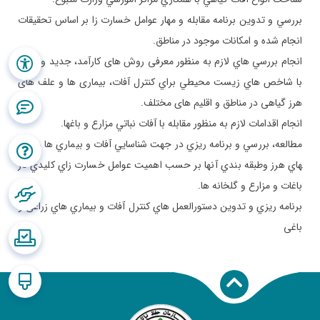
بررسي و تدوين برنامه مقابله و مهار عوامل خسارت زا بر اساس تحقيقات
انجام شده و امكانات موجود در مناطق.
انجام بررسي­ هاي لازم به منظور معرفی روش های كارآمد، جديد وسازگار
با شاخص هاي زيست محيطي براي کنترل آفات، بيماری ها و علف های
هرز گياهی در مناطق و اقليم های مختلف.
انجام اقدامات لازم به منظور مقابله با آفات نباتي مزارع و باغ­ها.
مطالعه، بررسي و برنامه ريزي در جهت شناسايي آفات و بيماري ها و علف­
هاي هرز وطبقه بندي آنها بر حسب اهميت عوامل خسارت زاي كليدي در
باغات و مزارع و گلخانه ها.
برنامه ريزي و تدوين دستورالعمل هاي كنترل آفات و بيماري هاي زراعی و
باغی