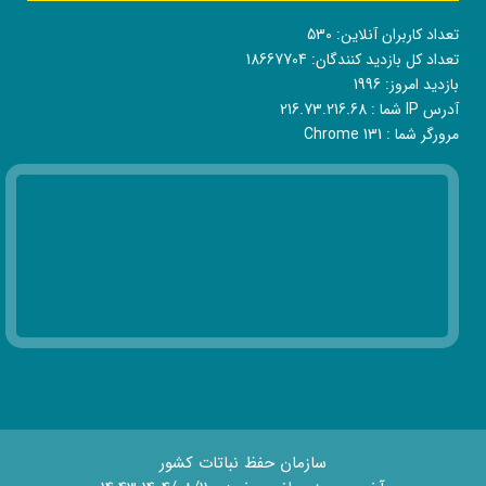
تعداد کاربران آنلاین:
530
تعداد کل بازدید کنندگان:
18667704
بازدید امروز:
1996
آدرس IP شما :
216.73.216.68
مرورگر شما :
Chrome 131
سازمان حفظ نباتات کشور