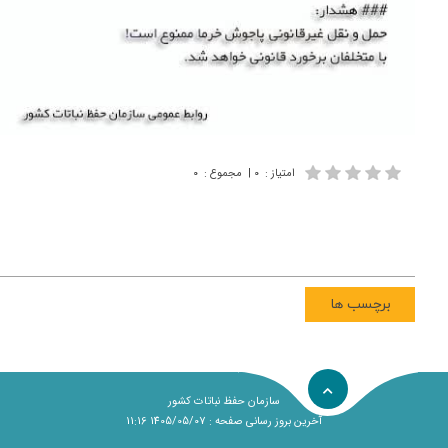
امتیاز
:
۰
|
مجموع
:
۰
برچسب ها
سازمان حفظ نباتات کشور
آخرین بروز رسانی صفحه : 1405/05/07 11:16