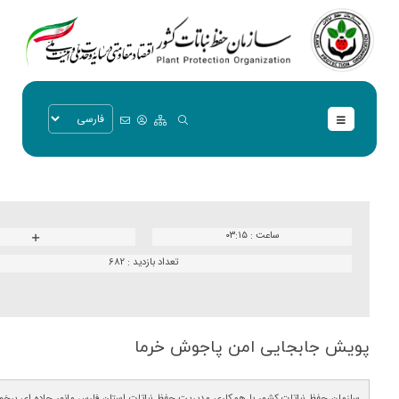
ساعت :
۰۳:۱۵
تعداد بازدید :
682
پویش جابجایی امن پاجوش خرما