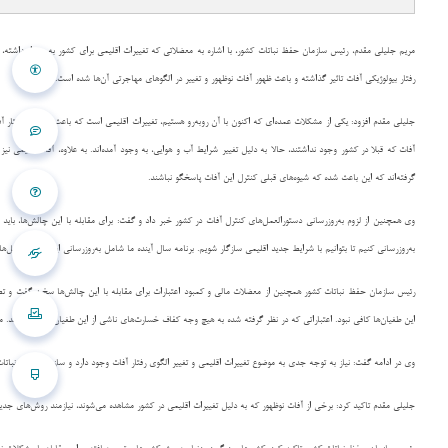
مریم جلیلی مقدم، رئیس سازمان حفظ نباتات کشور، با اشاره به معضلاتی که تغییرات اقلیمی برای کشور به همراه داشته، 
رفتار بیولوژیکی آفات تاثیر گذاشته و باعث ظهور آفات نوظهور و تغییر در الگوهای مهاجرتی آن‌ها شده است.
جلیلی مقدم افزود: یکی از مشکلات عمده‌ای که اکنون با آن روبه‌رو هستیم، تغییرات اقلیمی است که باعث تغییر در رفتار 
آفات که قبلا در کشور وجود نداشتند، حالا به دلیل تغییر شرایط آب و هوایی، به وجود آمده‌اند. به علاوه، آفات قدیمی ن
گرفته‌اند که این باعث شده که شیوه‌های قبلی کنترل این آفات پاسخگو نباشند.
وی همچنین از لزوم به‌روزرسانی دستورالعمل‌های کنترل آفات در کشور خبر داد و گفت: برای مقابله با این چالش‌ها، باید بر
به‌روزرسانی کنیم تا بتوانیم با شرایط جدید اقلیمی سازگار شویم. برنامه سال آینده ما شامل به‌روزرسانی این دستورالعمل‌
رئیس سازمان حفظ نباتات کشور همچنین از معضلات مالی و کمبود اعتبارات برای مقابله با این چالش‌ها سخن گفت و تصری
این طغیان‌ها کافی نبود. اعتباراتی که در نظر گرفته شده به هیچ وجه کفاف خسارت‌های ناشی از این طغیان‌ها را نمی‌دهد. ما 
وی در ادامه گفت: نیاز به توجه جدی به موضوع تغییرات اقلیمی و تغییر الگوی رفتار آفات وجود دارد و سازمان حفظ نباتات 
جلیلی مقدم تاکید کرد: برخی از آفات نوظهور که به دلیل تغییرات اقلیمی در کشور مشاهده می‌شوند، نیازمند روش‌های جدی