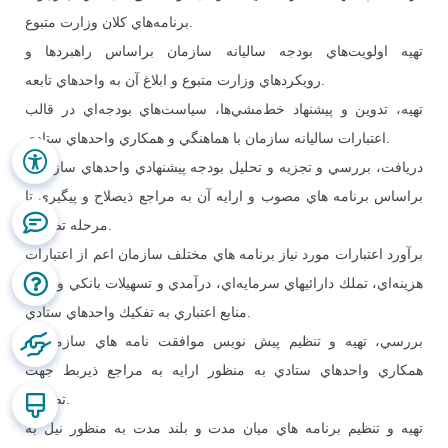
برنامه‌هاي كلان وزارت متبوع.
تهيه اولويت‌هاي بودجه ساليانه سازمان براساس راهبردها و
رويكردهاي وزارت متبوع و ابلاغ آن به واحدهاي تابعه.
تهيه، تدوين و پيشنهاد خط‌مشي‌ها، سياست‌هاي بودجه‌اي در قالب
اعتبارات ساليانه سازمان با هماهنگي و همكاري واحدهاي ستادي.
دريافت، بررسي و تجزيه و تحليل بودجه پيشنهادي واحدهاي سازماني
براساس برنامه هاي مصوب و ارايه آن به مراجع ذيصلاح و پيگيري تا
مرحله تصويب.
برآورد اعتبارات مورد نياز برنامه هاي مختلف سازمان اعم از اعتبارات
هزينه‌اي، تملك دارائي­هاي سرمايه‌اي، درآمدي و تسهيلات بانكي و ساير
منابع اعتباري به تفكيك واحدهاي ستادي.
بررسي، تهيه و تنظيم پيش نويس موافقت نامه هاي سازمان با
همكاري واحدهاي ستادي به منظور ارايه به مراجع ذيربط جهت
تصويب.
تهيه و تنظيم برنامه هاي ميان مدت و بلند مدت به منظور نيل به