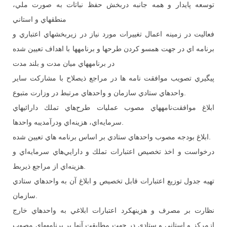
توسعه پايدار و همه جانبه دربخش حفظ نباتات به صورت ملي،
منطقه­اي و استاني
فعاليت در زمينه اعمال تغييرات مورد نياز در زيربخشهاي اعتباري و
برنامه اي در جهت همسو كردن طرح­ها و برنامه­ها با اهداف تعيين شده
در برنامه­هاي ميان مدت و بلند مدت
پيگيري تصويب موافقت نامه ها در مراجع ذيصلاح با مشاركت ساير
واحدهاي ستادي سازمان و واحدهاي مرتبط در وزارت متبوع.
ابلاغ موافقت‌نامه­هاي مصوب عمليات طرح‌هاي تملك دارائي­هاي
سرمايه‌اي، هزينه‌اي ودرآمدي­به واحدها.
ابلاغ بودجه مصوب واحدهاي ستادي بر اساس برنامه هاي تعيين شده.
درخواست و اخذ تخصيص اعتبارات تملك و دارايي‌هاي سرمايه‌اي و
هزينه‌اي از مراجع ذيربط.
تهيه جدول توزيع اعتبارات قابل تخصيص و ابلاغ آن به واحدهاي ستادي
سازمان.
نظارت بر مصرف و هزينه­كرد اعتبارات ابلاغي به واحدهاي خارج
ازمركز و استاني و ستادي در جهت مطابقت آنها بر برنامه­هاي مصوب