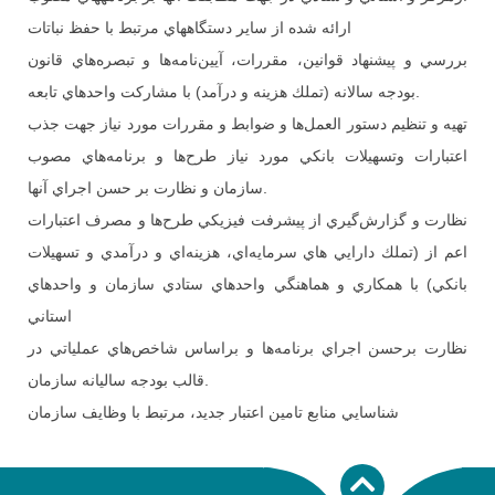
ارائه شده از ساير دستگاههاي مرتبط با حفظ نباتات
بررسي و پيشنهاد قوانين، مقررات، آيين‌نامه‌ها و تبصره‌هاي قانون
بودجه سالانه (تملك هزينه و درآمد) با مشاركت واحدهاي تابعه.
تهيه و تنظيم دستور العمل‌ها و ضوابط و مقررات مورد نياز جهت جذب
اعتبارات وتسهيلات بانكي مورد نياز طرح‌ها و برنامه‌‌هاي مصوب
سازمان و نظارت بر حسن اجراي آنها.
نظارت و گزارش‌گيري از پيشرفت فيزيكي طرح‌ها و مصرف اعتبارات
اعم از (تملك دارايي هاي سرمايه‌اي، هزينه‌اي و درآمدي و تسهيلات
بانكي) با همكاري و هماهنگي واحدهاي ستادي سازمان و واحدهاي
استاني
نظارت برحسن اجراي برنامه‌ها و براساس شاخص‌هاي عملياتي در
قالب بودجه ساليانه سازمان.
شناسايي منابع تامين اعتبار جديد، مرتبط با وظايف سازمان