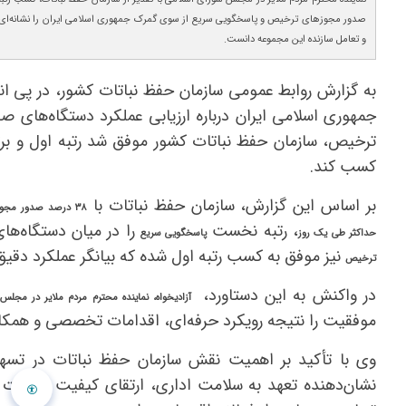
صدور مجوزهای ترخیص و پاسخگویی سریع از سوی گمرک جمهوری اسلامی ایران را نشانه‌ای از
و تعامل سازنده این مجموعه دانست.
به گزارش روابط عمومی سازمان حفظ نباتات کشور، در پی ان
جمهوری اسلامی ایران درباره ارزیابی عملکرد دستگاه‌های ص
ترخیص، سازمان حفظ نباتات کشور موفق شد رتبه اول و برت
کسب کند.
بر اساس این گزارش، سازمان حفظ نباتات با
۳۸ درصد صدور مجو
، رتبه نخست
را در میان دستگاه‌ه
حداکثر طی یک روز
پاسخگویی سریع
نیز موفق به کسب رتبه اول شده که بیانگر عملکرد دقی
ترخیص
در واکنش به این دستاورد،
آزادیخواه، نماینده محترم مردم ملایر در مجلس
موفقیت را نتیجه رویکرد حرفه‌ای، اقدامات تخصصی و همکار
وی با تأکید بر اهمیت نقش سازمان حفظ نباتات در تسهی
نشان‌دهنده تعهد به سلامت اداری، ارتقای کیفیت خدمات